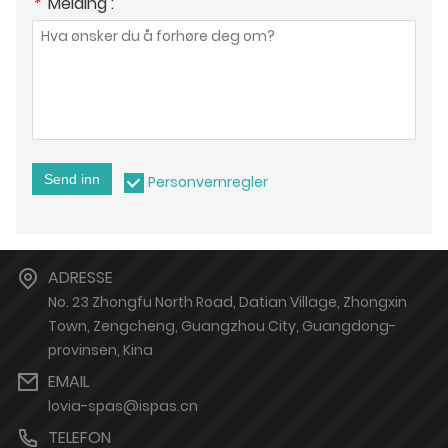
*
Melding :
Send inn
Personvernregler
ADRESSE
No. 23 Zhongfu North Road, Datian Village, Zhongxin
Town, Zengcheng, Guangzhou City, Guangdong-
provinsen, Kina
EMAIL
lovia-spas@ispas.cn
TELEFON