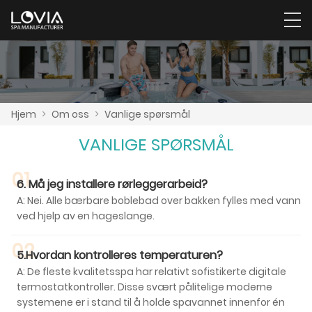
Hjem
>
Om oss
>
Vanlige spørsmål
VANLIGE SPØRSMÅL
01
6. Må jeg installere rørleggerarbeid?
A: Nei. Alle bærbare boblebad over bakken fylles med vann
ved hjelp av en hageslange.
02
5.Hvordan kontrolleres temperaturen?
A: De fleste kvalitetsspa har relativt sofistikerte digitale
termostatkontroller. Disse svært pålitelige moderne
systemene er i stand til å holde spavannet innenfor én