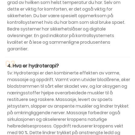
grad av hvilken som helst temperatur du har. Selv om
dette er viktig for komforten, er det også viktig for
sikkerheten. Du bør være spesielt oppmerksom på
kontrollsystemet hvis du har barn som skal bruke spaet.
Bedre systemer har sikkerhetslåser og digitale
avlesninger. En god indikator på kontrollsystemets
kvalitet er å lese og sammenligne produsentens
garantier.
03
4. Hva er hydroterapi?
Sv: Hydroterapi er den kombinerte effekten av varme,
massasje og oppdrift. Varmt vann utvider blodårene, øker
blodstrømmen til sårt eller skadet vev, og lar oksygen og
næringsstoffer hjelpe overarbeidede muskler til å
restituere seg raskere. Massasje, levert av spaets
jetsystem, slapper av anspente muskler og lindrer trykket
på omkringliggende nerver. Massasje forbedrer også
sirkulasjonen og akselererer kroppens naturlige
helbredelsesprosess. Oppdrift reduserer kroppens vekt
med 90 %. Dette lindrer trykket på anstrengte ledd og