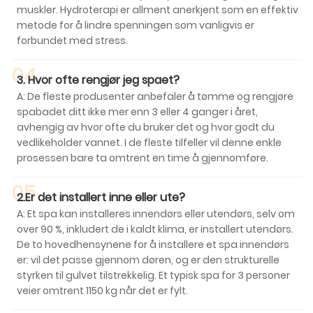
muskler. Hydroterapi er allment anerkjent som en effektiv
metode for å lindre spenningen som vanligvis er
forbundet med stress.
04
3. Hvor ofte rengjør jeg spaet?
A: De fleste produsenter anbefaler å tømme og rengjøre
spabadet ditt ikke mer enn 3 eller 4 ganger i året,
avhengig av hvor ofte du bruker det og hvor godt du
vedlikeholder vannet. I de fleste tilfeller vil denne enkle
prosessen bare ta omtrent en time å gjennomføre.
05
2.Er det installert inne eller ute?
A: Et spa kan installeres innendørs eller utendørs, selv om
over 90 %, inkludert de i kaldt klima, er installert utendørs.
De to hovedhensynene for å installere et spa innendørs
er: vil det passe gjennom døren, og er den strukturelle
styrken til gulvet tilstrekkelig. Et typisk spa for 3 personer
veier omtrent 1150 kg når det er fylt.