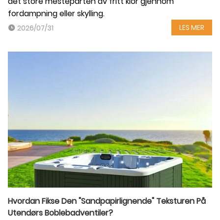
det store mesteparten av fritt klor gjennom
fordampning eller skylling.
LES MER
2026/07/31
Hvordan Fikse Den "sandpapirlignende" Teksturen På
Utendørs Boblebadventiler?