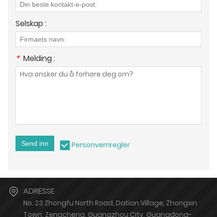
Selskap :
*
Melding :
Send inn
Personvernregler
ADRESSE
No. 23 Zhongfu North Road, Datian Village, Zhongxin
Town, Zengcheng, Guangzhou City, Guangdong-