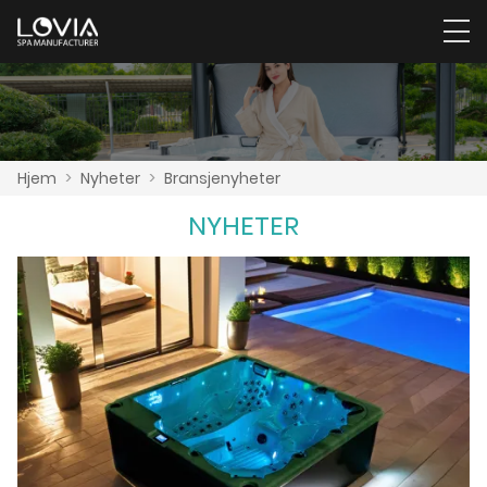
Hjem
>
Nyheter
>
Bransjenyheter
NYHETER