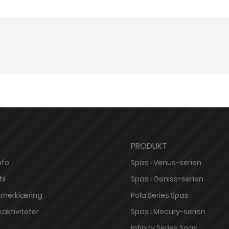
PRODUKT
nfo
Spas i Venus-serien
il
Spas i Geniss-serien
rnerklæring
Pola Series Spas
saktiviteter
Spas i Mecury-serien
Infinity Series Spas