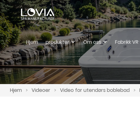
Hjem
produkter
Om oss
Fabrikk VR
Hjem
>
Videoer
>
Video for utendørs boblebad
>