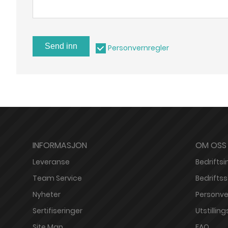
Send inn
Personvernregler
INFORMASJON
OM OSS
Leveranse
Bedriftsi
Team Service
Bedriftsst
Nyheter
Personve
Sertifiseringer
Utstilling
Site Map
FAQ