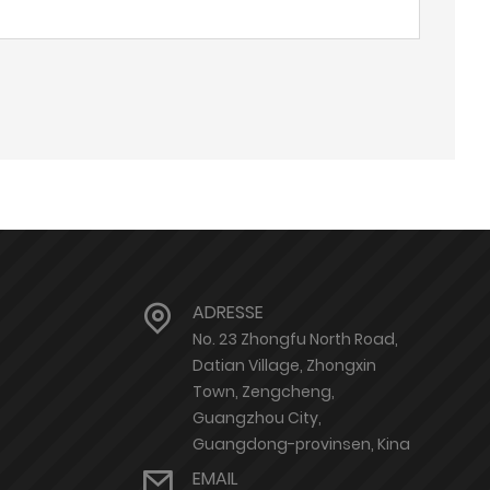
ADRESSE
No. 23 Zhongfu North Road,
Datian Village, Zhongxin
Town, Zengcheng,
Guangzhou City,
Guangdong-provinsen, Kina
EMAIL