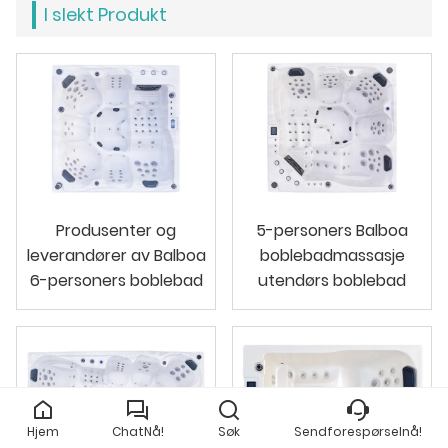
I slekt Produkt
Produsenter og
5-personers Balboa
leverandører av Balboa
boblebadmassasje
6-personers boblebad
utendørs boblebad
Hjem
ChatNå!
Søk
Sendforespørselnå!