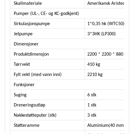
Skallmateriale
Amerikansk Aristech akr
Pumper (UL-, CE- og KC-godkjent)
Sirkulasjonspumpe
1*0,35 hk (WTC50)
Jetpumpe
3*3HK (LP300)
Dimensjoner
Produktdimensjon
2200 * 2200 * 880 mm
Tørrvekt
410 kg
Fylt vekt (med vann inni)
2210 kg
Funksjoner
Suging
6 stk
Dreneringsutløp
1 stk
Nakkestøtteputer (stk)
3 stk
(
Støtteramme
Aluminium
40 mm * 2