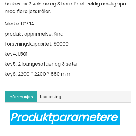
brukes av 2 voksne og 3 barn. Er et veldig rimelig spa
med flere jetstråler.
Merke:
LOVIA
produkt opprinnelse:
Kina
forsyningskapasitet:
50000
key4:
L501
key5:
2 loungesofaer og 3 seter
key6:
2200 * 2200 * 880 mm
informasjon
Nedlasting
Produktparametere